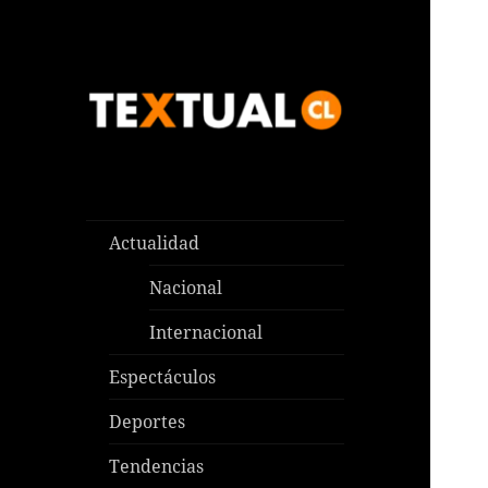
Las noticias que pasan aquí y
TEXTUAL
en todas partes
Actualidad
Nacional
Internacional
Espectáculos
Deportes
Tendencias