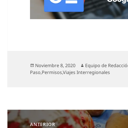
Publicado
Autor
Noviembre 8, 2020
Equipo de Redacci
el
Paso
,
Permisos
,
Viajes Interregionales
Navegación
de
ANTERIOR