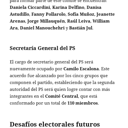
para formar parte de este comité se encuentran
Daniela Ciccardini
,
Karina Delfino
,
Danisa
Astudillo
,
Fanny Pollarolo
,
Sofía Muñoz
,
Jeanette
Arenas
,
Jorge Millauquén
,
Raúl Leiva
,
William
Ara
,
Daniel Manouchehri
y
Bastián Jul
.
Secretaría General del PS
El cargo de secretario general del PS será
nuevamente ocupado por
Camilo Escalona
. Este
acuerdo fue alcanzado por los cinco grupos que
componen el partido, estableciendo que la segunda
autoridad del PS será quien logre contar con más
integrantes en el
Comité Central
, que está
conformado por un total de
110 miembros
.
Desafíos electorales futuros