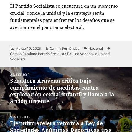
El
Partido Socialista
se encuentra en un momento
crucial, donde la unidad y la estrategia serán
fundamentales para enfrentar los desafíos que se
avecinan en el panorama electoral.
Publicado
Autor
Categorías
Etiquetas
Marzo 19, 2025
Camila Fernández
Nacional
el
Camilo Escalona
,
Partido Socialista
,
Paulina Vodanovic
,
Unidad
Socialista
Navegación
ANTERIOR
de
Senadora Aravena critica bajo
Entrada
entradas
cumplimiento de medidas contra
anterior:
explotación sexual infantil y llama a la
acción urgente
SIGUIENTE
Ejecutivo acelera reforma a Ley de
Entrada
Sociedades Anónimas Deportivas tras
siguiente: