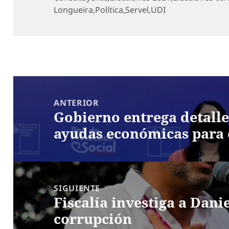
Longueira
,
Política
,
Servel
,
UDI
Navegación
de
ANTERIOR
Gobierno entrega detalle
entradas
Entrada
ayudas económicas para 
anterior:
SIGUIENTE
Fiscalía investiga a Dani
Entrada
corrupción
siguiente: