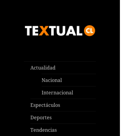
Las noticias que pasan aquí y
TEXTUAL
en todas partes
Actualidad
Nacional
Internacional
Espectáculos
Deportes
Tendencias