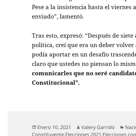
Pese a la insistencia hasta el viernes 
enviado”, lamentó.
Tras esto, expresó: “Después de siete 
política, creí que era un deber volve
podía aportar en un desafío trascende
claro que ustedes no piensan lo mismo
comunicarles que no seré candidat
Constitucional”.
Publicado
Autor
Cate
Enero 10, 2021
Valery Garrido
Naci
el
Constituyente
,
Elecciones 2021
,
Elecciones con