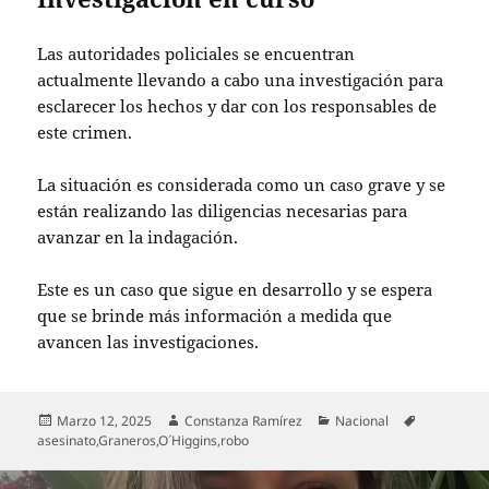
Las autoridades policiales se encuentran
actualmente llevando a cabo una investigación para
esclarecer los hechos y dar con los responsables de
este crimen.
La situación es considerada como un caso grave y se
están realizando las diligencias necesarias para
avanzar en la indagación.
Este es un caso que sigue en desarrollo y se espera
que se brinde más información a medida que
avancen las investigaciones.
Publicado
Autor
Categorías
Etiquetas
Marzo 12, 2025
Constanza Ramírez
Nacional
el
asesinato
,
Graneros
,
O´Higgins
,
robo
Navegación