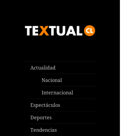
Las noticias que pasan aquí y
TEXTUAL
en todas partes
Actualidad
Nacional
Internacional
Espectáculos
Deportes
Tendencias