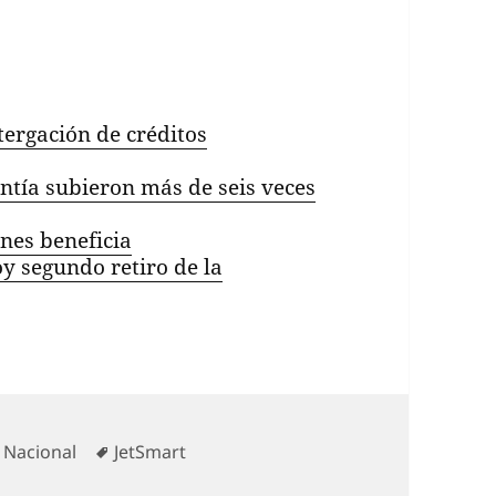
tergación de créditos
antía subieron más de seis veces
nes beneficia
y segundo retiro de la
Categorías
Etiquetas
Nacional
JetSmart