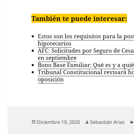
También te puede interesar:
Estos son los requisitos para la pos
hipotecarios
AFC: Solicitudes por Seguro de Ces
en septiembre
Bono Base Familiar: Qué es y a quié
Tribunal Constitucional revisará ho
oposición
Publicado
Autor
Diciembre 19, 2020
Sebastián Arias
el