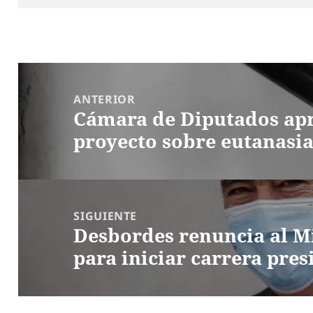
Navegación
de
ANTERIOR
Cámara de Diputados apr
entradas
Entrada
proyecto sobre eutanasi
anterior:
SIGUIENTE
Desbordes renuncia al M
Entrada
para iniciar carrera pres
siguiente: