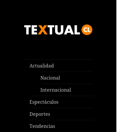
Las noticias que pasan aquí y
TEXTUAL
en todas partes
Actualidad
Nacional
Internacional
Espectáculos
Deportes
Tendencias