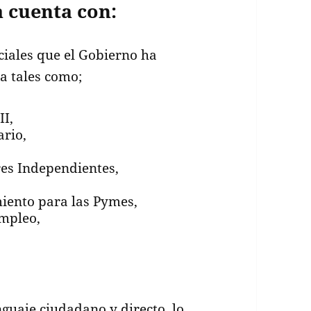
 cuenta con:
iales que el Gobierno ha
a tales como;
II,
ario,
res Independientes,
iento para las Pymes,
empleo,
guaje ciudadano y directo, lo