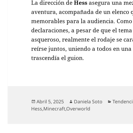
La dirección de
Hess
asegura una mez
aventura, acompañada de un elenco 
memorables para la audiencia. Como
declaraciones, a pesar de que el tem
asqueroso, realmente el rodaje se car
reírse juntos, uniendo a todos en un
trascendía el guion.
Publicado
Autor
Categorí
Abril 5, 2025
Daniela Soto
Tendenci
el
Hess
,
Minecraft
,
Overworld