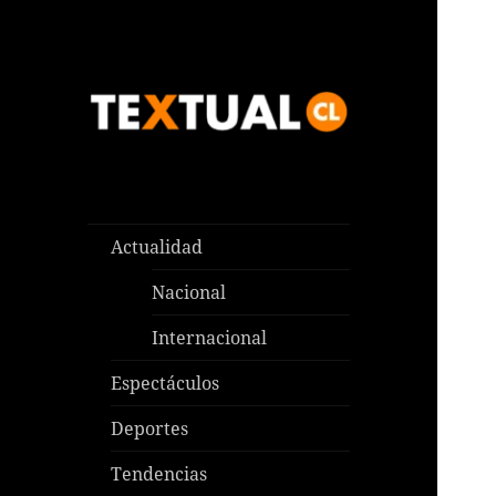
Las noticias que pasan aquí y
TEXTUAL
en todas partes
Actualidad
Nacional
Internacional
Espectáculos
Deportes
Tendencias