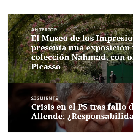
Navegación
de
ANTERIOR
El Museo de los Impresi
entradas
Entrada
presenta una exposición 
anterior:
colección Nahmad, con o
Picasso
SIGUIENTE
Crisis en el PS tras fallo
Entrada
Allende: ¿Responsabilida
siguiente: