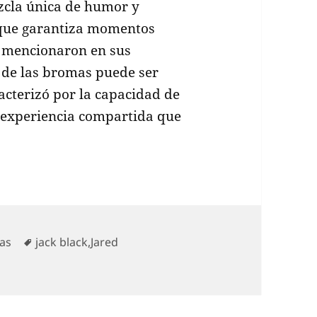
cla única de humor y
que garantiza momentos
 mencionaron en sus
a de las bromas puede ser
acterizó por la capacidad de
a experiencia compartida que
as
Etiquetas
as
jack black
,
Jared