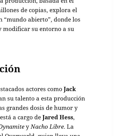
a producción, basada en el
llones de copias, explora el
n “mundo abierto”, donde los
 y modificar su entorno a su
cción
destacados actores como
Jack
an su talento a esta producción
las grandes dosis de humor y
 está a cargo de
Jared Hess
,
Dynamite
y
Nacho Libre
. La