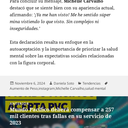
Para concluir su mensaje,
Michelle Carvalho
destacó que se siente bien con su apariencia actual,
afirmando:
‘¡Ya me han visto! Me he sentido súper
mina vistiendo lo que visto. Sin complejos ni
inseguridades.’
Esta declaración resalta su enfoque en la
autoaceptación y la importancia de priorizar la salud
mental sobre las expectativas sociales relacionadas
con la figura corporal.
Publicado
Autor
Categorías
Etiquetas
Noviembre 6, 2024
Daniela Soto
Tendencias
el
Aumento de Peso
,
instagram
,
Michelle Carvalho
,
salud mental
Navegación
ANTERIOR
de
Mundo Pacífico deberá compensar a 257
Entrada
entradas
mil clientes tras fallas en su servicio de
anterior:
2023