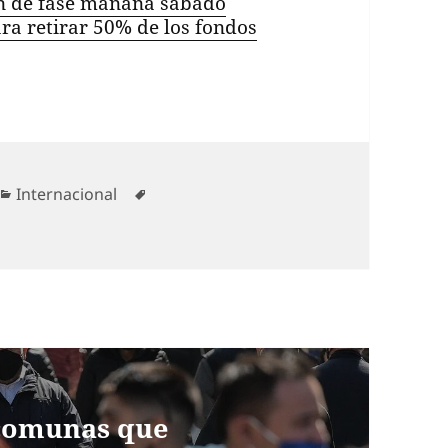
n de fase mañana sábado
ra retirar 50% de los fondos
Categorías
Etiquetas
Internacional
 comunas que