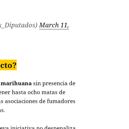
x_Diputados)
March 11,
ecto?
r
marihuana
sin presencia de
ener hasta ocho matas de
las asociaciones de fumadores
s.
eva iniciativa no despenaliza