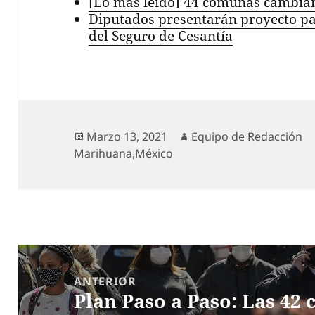
[Lo más leído] 44 comunas cambia
Diputados presentarán proyecto pa
del Seguro de Cesantía
Publicado
Autor
Marzo 13, 2021
Equipo de Redacción
el
Marihuana
,
México
Navegación
de
ANTERIOR
Plan Paso a Paso: Las 42
entradas
Entrada