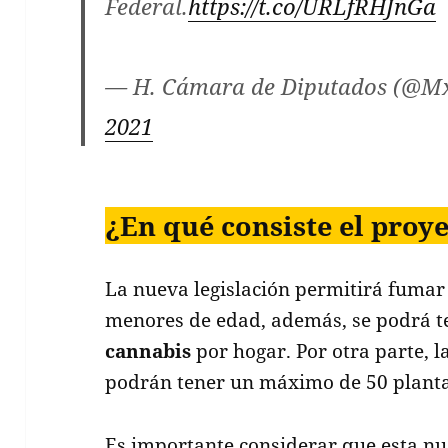
Federal.
https://t.co/URLfRHJnGa
— H. Cámara de Diputados (@M
2021
¿En qué consiste el proy
La nueva legislación permitirá fuma
menores de edad, además, se podrá t
cannabis
por hogar. Por otra parte, 
podrán tener un máximo de 50 planta
Es importante considerar que esta nu