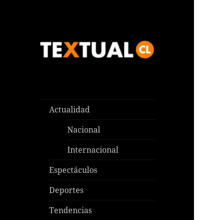
Las noticias que pasan aquí y
TEXTUAL
en todas partes
Actualidad
Nacional
Internacional
Espectáculos
Deportes
Tendencias