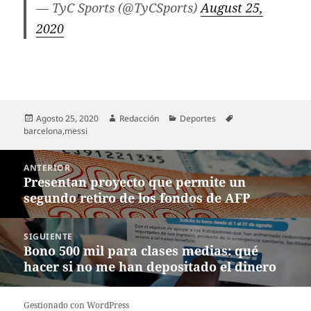
— TyC Sports (@TyCSports)
August 25,
2020
Publicado
Autor
Categorías
Etiquetas
Agosto 25, 2020
Redacción
Deportes
el
barcelona
,
messi
Navegación
ANTERIOR
de
Presentan proyecto que permite un
Entrada
entradas
segundo retiro de los fondos de AFP
anterior:
SIGUIENTE
Bono 500 mil para clases medias: qué
Entrada
hacer si no me han depositado el dinero
siguiente:
Gestionado con WordPress