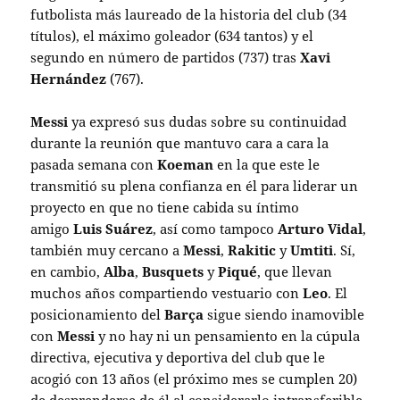
futbolista más laureado de la historia del club (34
títulos), el máximo goleador (634 tantos) y el
segundo en número de partidos (737) tras
Xavi
Hernández
(767).
Messi
ya expresó sus dudas sobre su continuidad
durante la reunión que mantuvo cara a cara la
pasada semana con
Koeman
en la que este le
transmitió su plena confianza en él para liderar un
proyecto en que no tiene cabida su íntimo
amigo
Luis
Suárez
, así como tampoco
Arturo
Vidal
,
también muy cercano a
Messi
,
Rakitic
y
Umtiti
. Sí,
en cambio,
Alba
,
Busquets
y
Piqué
, que llevan
muchos años compartiendo vestuario con
Leo
. El
posicionamiento del
Barça
sigue siendo inamovible
con
Messi
y no hay ni un pensamiento en la cúpula
directiva, ejecutiva y deportiva del club que le
acogió con 13 años (el próximo mes se cumplen 20)