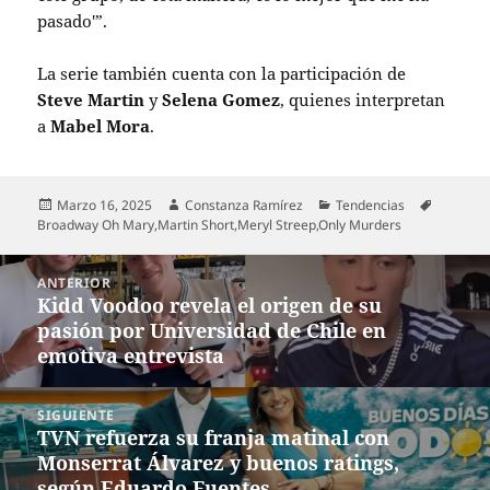
pasado'”.
La serie también cuenta con la participación de
Steve Martin
y
Selena Gomez
, quienes interpretan
a
Mabel Mora
.
Publicado
Autor
Categorías
Etiqueta
Marzo 16, 2025
Constanza Ramírez
Tendencias
el
Broadway Oh Mary
,
Martin Short
,
Meryl Streep
,
Only Murders
Navegación
ANTERIOR
de
Kidd Voodoo revela el origen de su
Entrada
entradas
pasión por Universidad de Chile en
anterior:
emotiva entrevista
SIGUIENTE
TVN refuerza su franja matinal con
Entrada
Monserrat Álvarez y buenos ratings,
siguiente:
según Eduardo Fuentes