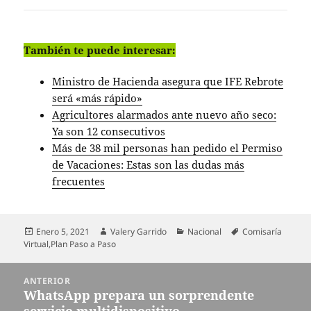
También te puede interesar:
Ministro de Hacienda asegura que IFE Rebrote
será «más rápido»
Agricultores alarmados ante nuevo año seco:
Ya son 12 consecutivos
Más de 38 mil personas han pedido el Permiso
de Vacaciones: Estas son las dudas más
frecuentes
Publicado
Autor
Categorías
Etiquetas
Enero 5, 2021
Valery Garrido
Nacional
Comisaría
el
Virtual
,
Plan Paso a Paso
Navegación
ANTERIOR
de
WhatsApp prepara un sorprendente
Entrada
entradas