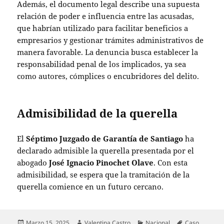
Además, el documento legal describe una supuesta
relación de poder e influencia entre las acusadas,
que habrían utilizado para facilitar beneficios a
empresarios y gestionar trámites administrativos de
manera favorable. La denuncia busca establecer la
responsabilidad penal de los implicados, ya sea
como autores, cómplices o encubridores del delito.
Admisibilidad de la querella
El
Séptimo Juzgado de Garantía de Santiago
ha
declarado admisible la querella presentada por el
abogado
José Ignacio Pinochet Olave
. Con esta
admisibilidad, se espera que la tramitación de la
querella comience en un futuro cercano.
Publicado
Autor
Categorías
Etiquetas
Marzo 15, 2025
Valentina Castro
Nacional
Caso