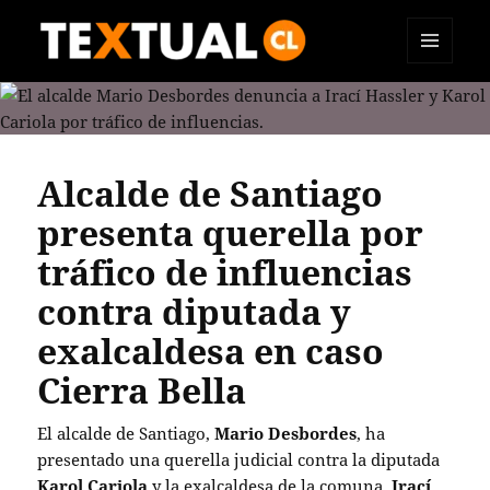
MENÚ
TEXTUAL
Y
WIDGETS
Alcalde de Santiago
presenta querella por
tráfico de influencias
contra diputada y
exalcaldesa en caso
Cierra Bella
El alcalde de Santiago,
Mario Desbordes
, ha
presentado una querella judicial contra la diputada
Karol Cariola
y la exalcaldesa de la comuna,
Irací