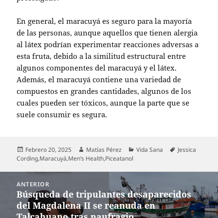
En general, el maracuyá es seguro para la mayoría
de las personas, aunque aquellos que tienen alergia
al látex podrían experimentar reacciones adversas a
esta fruta, debido a la similitud estructural entre
algunos componentes del maracuyá y el látex.
Además, el maracuyá contiene una variedad de
compuestos en grandes cantidades, algunos de los
cuales pueden ser tóxicos, aunque la parte que se
suele consumir es segura.
Publicado
Autor
Categorías
Etiquetas
Febrero 20, 2025
Matías Pérez
Vida Sana
Jessica
el
Cording
,
Maracuyá
,
Men’s Health
,
Piceatanol
Navegación
ANTERIOR
de
Búsqueda de tripulantes desaparecidos
Entrada
entradas
del Magdalena II se reanuda en
anterior:
Talcahuano tras naufragio