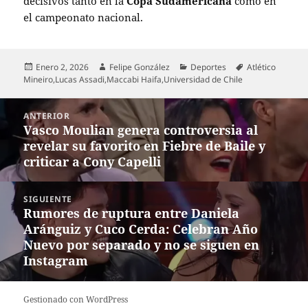
decisivos tanto en la
Copa Sudamericana
como en
el campeonato nacional.
Publicado
Autor
Categorías
Etiquetas
Enero 2, 2026
Felipe González
Deportes
Atlético
el
Mineiro
,
Lucas Assadi
,
Maccabi Haifa
,
Universidad de Chile
Navegación
ANTERIOR
de
Vasco Moulian genera controversia al
Entrada
entradas
revelar su favorito en Fiebre de Baile y
anterior:
criticar a Cony Capelli
SIGUIENTE
Rumores de ruptura entre Daniela
Entrada
Aránguiz y Cuco Cerda: Celebran Año
siguiente:
Nuevo por separado y no se siguen en
Instagram
Gestionado con WordPress