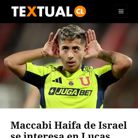
MENÚ
TEXTUAL
Y
WIDGETS
Maccabi Haifa de Israel
se interesa en Lucas