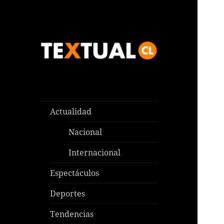
Las noticias que pasan aquí y
TEXTUAL
en todas partes
Actualidad
Nacional
Internacional
Espectáculos
Deportes
Tendencias