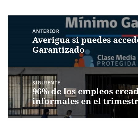
Navegación
de
ANTERIOR
Averigua si puedes acced
entradas
Entrada
Garantizado
anterior:
SIGUIENTE
96% de los empleos crea
Entrada
informales en el trimest
siguiente: