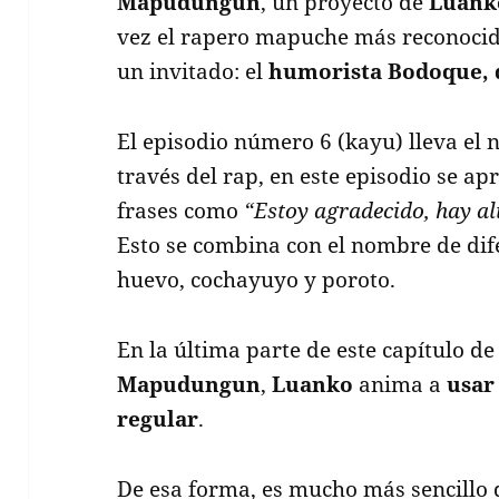
Mapudungun
, un proyecto de
Luank
vez el rapero mapuche más reconocido
un invitado: el
humorista
Bodoque,
El episodio número 6 (kayu) lleva el
través del rap, en este episodio se 
frases como
“Estoy agradecido, hay a
Esto se combina con el nombre de dif
huevo, cochayuyo y poroto.
En la última parte de este capítulo d
Mapudungun
,
Luanko
anima a
usar
regular
.
De esa forma, es mucho más sencill