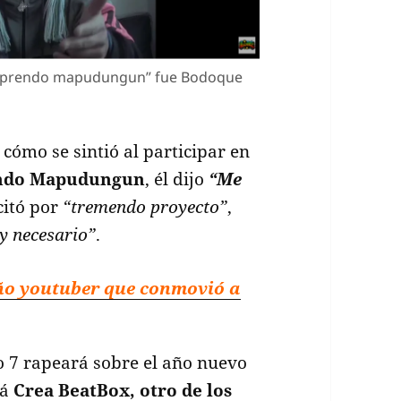
do aprendo mapudungun” fue Bodoque
cómo se sintió al participar en
endo Mapudungun
, él dijo
“Me
icitó por
“tremendo proyecto”
,
y necesario”
.
niño youtuber que conmovió a
o 7 rapeará sobre el año nuevo
rá
Crea BeatBox, otro de los