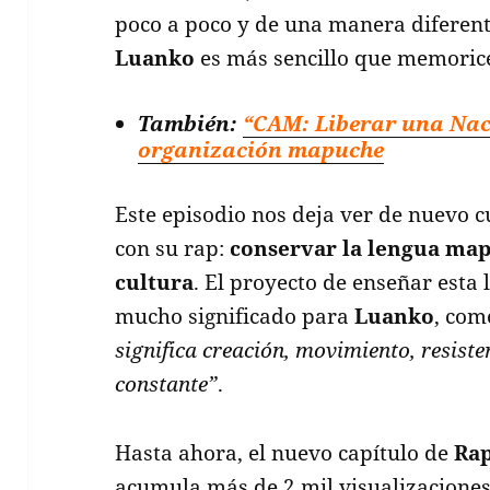
poco a poco y de una manera diferente
Luanko
es más sencillo que memorices
También:
“CAM: Liberar una Naci
organización mapuche
Este episodio nos deja ver de nuevo c
con su rap:
conservar la lengua ma
cultura
. El proyecto de enseñar esta
mucho significado para
Luanko
, com
significa creación, movimiento, resiste
constante”
.
Hasta ahora, el nuevo capítulo de
Ra
acumula más de 2 mil visualizaciones y