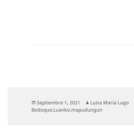
Publicado
Autor
Septiembre 1, 2021
Luisa María Lugo
el
Bodoque
,
Luanko
,
mapudungun