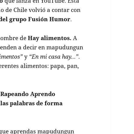
o
que lanza en YouTube. Esta
 de Chile volvió a contar con
del grupo Fusión Humor
.
 nombre de
Hay alimentos.
A
aprenden a decir en mapudungun
limentos”
y
“En mi casa hay…”
.
erentes alimentos: papa, pan,
e
Rapeando Aprendo
 las palabras de forma
o que aprendas mapudungun