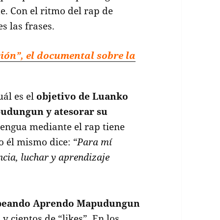
. Con el ritmo del rap de
 las frases.
ón”, el documental sobre la
uál es el
objetivo de Luanko
pudungun y atesorar su
 lengua mediante el rap tiene
o él mismo dice:
“Para mí
ncia, luchar y aprendizaje
peando Aprendo Mapudungun
 cientos de “likes”. En los