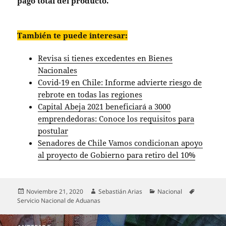
pago total del producto.
También te puede interesar:
Revisa si tienes excedentes en Bienes
Nacionales
Covid-19 en Chile: Informe advierte riesgo de
rebrote en todas las regiones
Capital Abeja 2021 beneficiará a 3000
emprendedoras: Conoce los requisitos para
postular
Senadores de Chile Vamos condicionan apoyo
al proyecto de Gobierno para retiro del 10%
Publicado
Autor
Categorías
Etiquetas
Noviembre 21, 2020
Sebastián Arias
Nacional
el
Servicio Nacional de Aduanas
Navegación