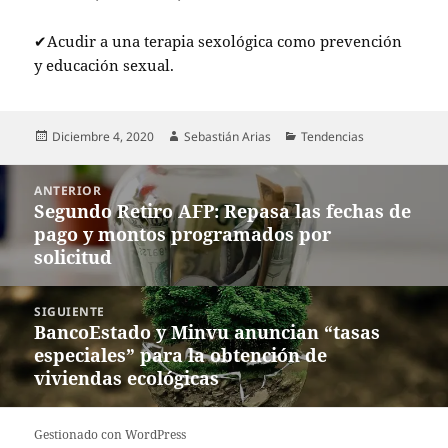
✔Acudir a una terapia sexológica como prevención
y educación sexual.
Publicado
Autor
Categorías
Diciembre 4, 2020
Sebastián Arias
Tendencias
el
Navegación
ANTERIOR
de
Segundo Retiro AFP: Repasa las fechas de
Entrada
entradas
pago y montos programados por
anterior:
solicitud
SIGUIENTE
BancoEstado y Minvu anuncian “tasas
Entrada
especiales” para la obtención de
siguiente:
viviendas ecológicas
Gestionado con WordPress