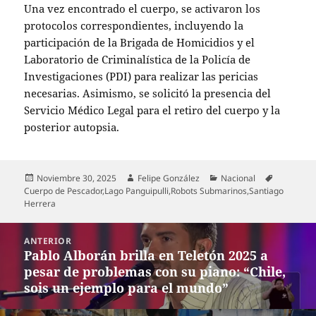
Una vez encontrado el cuerpo, se activaron los
protocolos correspondientes, incluyendo la
participación de la Brigada de Homicidios y el
Laboratorio de Criminalística de la Policía de
Investigaciones (PDI) para realizar las pericias
necesarias. Asimismo, se solicitó la presencia del
Servicio Médico Legal para el retiro del cuerpo y la
posterior autopsia.
Publicado
Autor
Categorías
Etiquetas
Noviembre 30, 2025
Felipe González
Nacional
el
Cuerpo de Pescador
,
Lago Panguipulli
,
Robots Submarinos
,
Santiago
Herrera
Navegación
ANTERIOR
de
Pablo Alborán brilla en Teletón 2025 a
Entrada
entradas
pesar de problemas con su piano: “Chile,
anterior:
sois un ejemplo para el mundo”