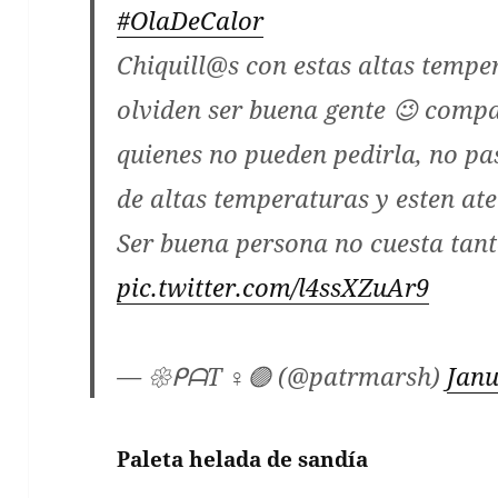
#OlaDeCalor
Chiquill@s con estas altas tempe
olviden ser buena gente 😉 comp
quienes no pueden pedirla, no pa
de altas temperaturas y esten ate
Ser buena persona no cuesta tant
pic.twitter.com/l4ssXZuAr9
— 𑁍ᑭᗩT ♀️🟣 (@patrmarsh)
Janu
Paleta helada de sandía