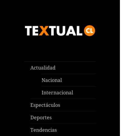
Las noticias que pasan aquí y
TEXTUAL
en todas partes
Actualidad
Nacional
Internacional
Espectáculos
Deportes
Tendencias