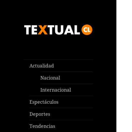
Las noticias que pasan aquí y
TEXTUAL
en todas partes
Actualidad
Nacional
Internacional
Espectáculos
Deportes
Tendencias