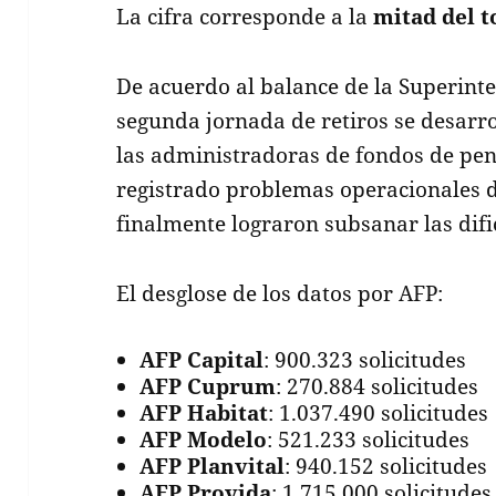
La cifra corresponde a la
mitad del to
De acuerdo al balance de la Superinte
segunda jornada de retiros se desarr
las administradoras de fondos de pe
registrado problemas operacionales d
finalmente lograron subsanar las difi
El desglose de los datos por AFP:
AFP Capital
: 900.323 solicitudes
AFP Cuprum
: 270.884 solicitudes
AFP Habitat
: 1.037.490 solicitudes
AFP Modelo
: 521.233 solicitudes
AFP Planvital
: 940.152 solicitudes
AFP Provida
: 1.715.000 solicitudes