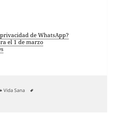
de privacidad de WhatsApp?
ara el 1 de marzo
es
Categorías
Etiquetas
Vida Sana