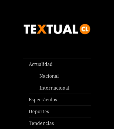
Las noticias que pasan aquí y
TEXTUAL
en todas partes
Actualidad
Nacional
Internacional
Espectáculos
Deportes
Tendencias