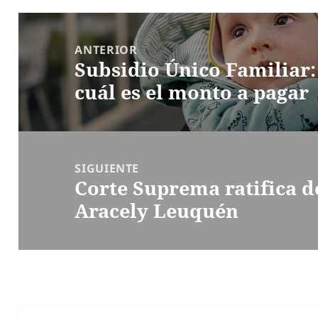
Navegación
de
ANTERIOR
Subsidio Único Familiar
entradas
Entrada
cuál es el monto a pagar
anterior:
SIGUIENTE
Corte Suprema ratifica d
Entrada
Aracely Leuquén
siguiente: