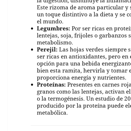
la digestión, disminuye la inflamaci
Este rizoma de aroma particular y 
un toque distintivo a la dieta y se
el mundo.
Legumbres:
Por ser ricas en prote
lentejas, soja, frijoles o garbanzos 
metabolismo.
Perejil:
Las hojas verdes siempre s
ser ricas en antioxidantes, pero en e
opción para una bebida energizant
bien esta ramita, hervirla y tomar 
proporciona energía y nutrientes.
Proteínas:
Presentes en carnes roja
granos como las lentejas, activan e
o la termogénesis. Un estudio de 20
producido por la proteína puede ele
metabólica.