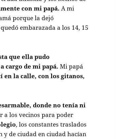
lamente con mi papá.
A mi
mamá porque la dejó
 quedó embarazada a los 14, 15
ta que ella pudo
a cargo de mi papá.
Mi papá
cí en la calle, con los gitanos,
esarmable, donde no tenía ni
ir a los vecinos para poder
olegio
, los constantes traslados
n y de ciudad en ciudad hacían