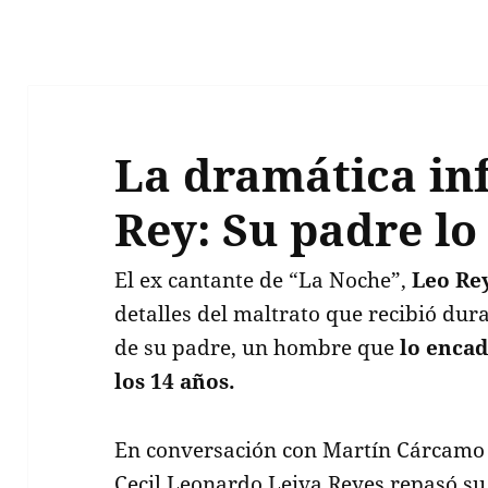
La dramática in
Rey: Su padre l
El ex cantante de “La Noche”,
Leo Rey
detalles del maltrato que recibió dur
de su padre, un hombre que
lo encad
los 14 años.
En conversación con Martín Cárcamo 
Cecil Leonardo Leiva Reyes repasó su 