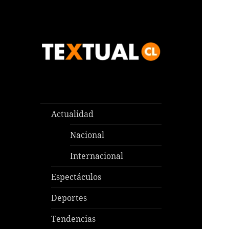
Las noticias que pasan aquí y
TEXTUAL
en todas partes
Actualidad
Nacional
Internacional
Espectáculos
Deportes
Tendencias