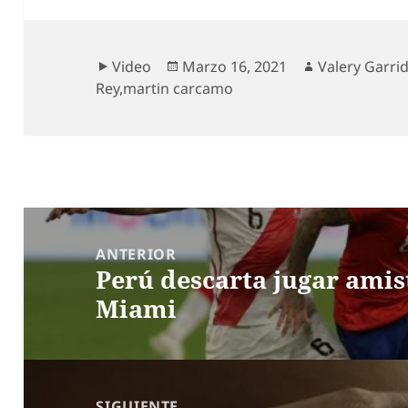
Formato
Publicado
Autor
Video
Marzo 16, 2021
Valery Garri
el
Rey
,
martin carcamo
Navegación
de
ANTERIOR
Perú descarta jugar amis
entradas
Entrada
Miami
anterior:
SIGUIENTE