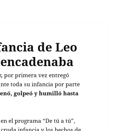
fancia de Leo
o encadenaba
,
por primera vez entregó
ante toda su infancia por parte
enó, golpeó y humilló hasta
en el programa “De tú a tú”,
cruda infancia y los hechos de