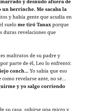
amarrado y desnudo afuera de
o un berrinche. Me sacaba la
itos y había gente que acudía en
el suelo
me tiró Tanax
porque
as duras revelaciones que
tes maltratos de su padre y
or parte de él, Leo lo enfrentó:
viejo conch…
Yo sabía que eso
e como revelarse ante, no sé…
eguirme y yo salgo corriendo
de su casa, subirse una micro y