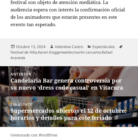
festival son objeto de atención mediática. La
audiencia espera con interés la confirmación oficial
de los animadores que estarán presentes en este
evento tan esperado.
Publicado
Autor
Categorías
Etiquet
Octubre 13, 2024
Valentina Castro
Espectáculos
el
Festival de Viña
,
Karen Doggenweiler
,
martin carcamo
,
Rafael
Araneda
Navegación
ANTERIOR
de
Candelaria Bar genera controversia por
Entrada
entradas
su nuevo ‘dress code casual’ en Vitacura
anterior:
SIGUIENTE
Supermercados abiertos el 12 de octubre:
Entrada
horarios y detalles para este feriado
siguiente:
Gestionado con WordPress