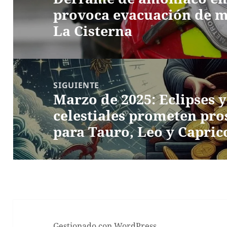
provoca evacuación de m
anterior:
La Cisterna
SIGUIENTE
Marzo de 2025: Eclipses 
Entrada
celestiales prometen pro
siguiente:
para Tauro, Leo y Capric
Gestionado con WordPress