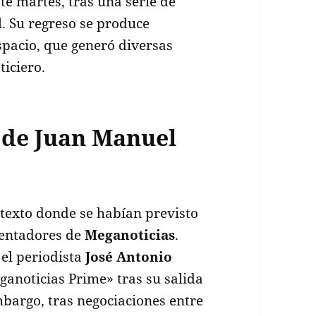
ste martes, tras una serie de
. Su regreso se produce
spacio, que generó diversas
ticiero.
 de Juan Manuel
texto donde se habían previsto
sentadores de
Meganoticias
.
 el periodista
José Antonio
anoticias Prime» tras su salida
mbargo, tras negociaciones entre