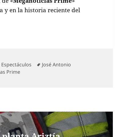
 de «
Meganoticias Prime
»
 y en la historia reciente del
Categorías
Etiquetas
Espectáculos
José Antonio
as Prime
planta Ariztía