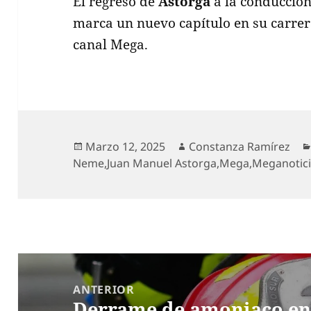
El regreso de
Astorga
a la conducción
marca un nuevo capítulo en su carrera
canal Mega.
Publicado
Autor
Marzo 12, 2025
Constanza Ramírez
el
Neme
,
Juan Manuel Astorga
,
Mega
,
Meganotici
Navegación
de
ANTERIOR
Derrame de amoniaco en 
entradas
Entrada