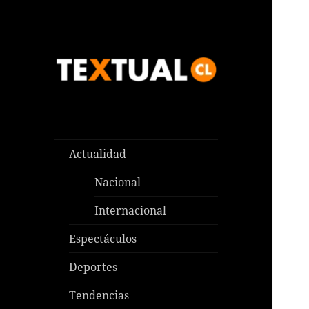
Las noticias que pasan aquí y
TEXTUAL
en todas partes
Actualidad
Nacional
Internacional
Espectáculos
Deportes
Tendencias