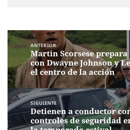
Navegación
de
ANTERIOR
Martin Scorsese prepara u
entradas
Entrada
con Dwayne Johnson y L
anterior:
el centro de la acción
SIGUIENTE
Detienen a conductor co
Entrada
controles de seguridad e
siguiente:
la temporada estival