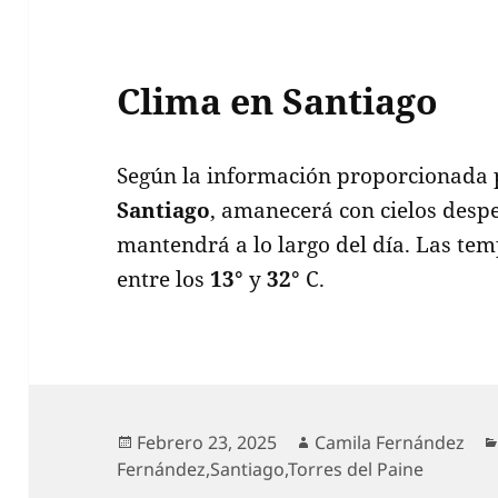
Clima en Santiago
Según la información proporcionada p
Santiago
, amanecerá con cielos despe
mantendrá a lo largo del día. Las te
entre los
13°
y
32°
C.
Publicado
Autor
Febrero 23, 2025
Camila Fernández
el
Fernández
,
Santiago
,
Torres del Paine