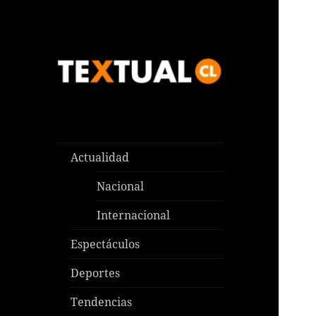
Las noticias que pasan aquí y
TEXTUAL
en todas partes
Actualidad
Nacional
Internacional
Espectáculos
Deportes
Tendencias