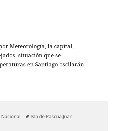
or Meteorología, la capital,
jados, situación que se
mperaturas en Santiago oscilarán
Categorías
Etiquetas
Nacional
Isla de Pascua
,
Juan