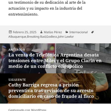
un testimonio de su dedicación al arte de la
actuación y su impacto en la industria del
entretenimiento.
Publicado
Autor
Categorías
Etiquetas
Febrero 25, 2025
Matías Pérez
Internacional
el
Albuquerque
,
Breaking Bad
,
Godless
,
John Lawlor
Navegación
ANTERIOR
de
La venta de Telefónica Argentina desata
Entrada
entradas
tensiones entre Milei y el Grupo Clarín en
anterior:
medio de un conflicto oligopólico
SIGUIENTE
Cathy Barriga regresa a prisión
Entrada
preventiva tras revisión de su arresto
siguiente:
domiciliario en caso de fraude al fisco
Gestionado con WordPress