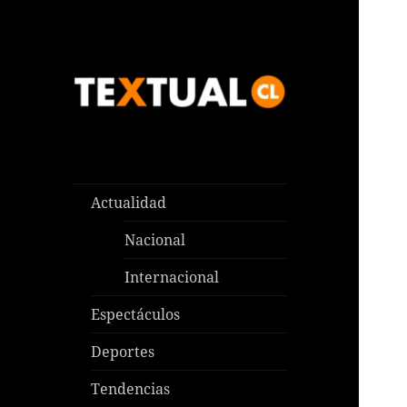
Las noticias que pasan aquí y
TEXTUAL
en todas partes
Actualidad
Nacional
Internacional
Espectáculos
Deportes
Tendencias