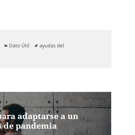
Categorías
Etiquetas
Dato Útil
ayudas del
ara adaptarse a un
s de pandemia