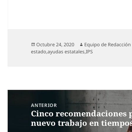
Publicado
Autor
Octubre 24, 2020
Equipo de Redacción
el
estado
,
ayudas estatales
,
IPS
Navegación
de
ANTERIOR
Cinco recomendaciones p
entradas
Entrada
nuevo trabajo en tiempo
anterior: