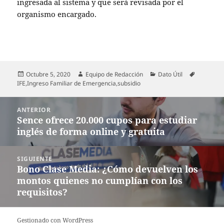
ingresada al sistema y que será revisada por el
organismo encargado.
Publicado
Autor
Categorías
Etiquetas
Octubre 5, 2020
Equipo de Redacción
Dato Útil
el
IFE
,
Ingreso Familiar de Emergencia
,
subsidio
Navegación
ANTERIOR
de
Sence ofrece 20.000 cupos para estudiar
Entrada
entradas
inglés de forma online y gratuita
anterior:
SIGUIENTE
Bono Clase Media: ¿Cómo devuelven los
Entrada
montos quienes no cumplían con los
siguiente:
requisitos?
Gestionado con WordPress