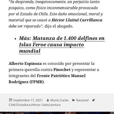
“Se desprende, inequívocamente, un perjuicio tanto
psíquico, como físico inconmensurable provocado
por el Estado de Chile. Este daño emocional, moral y
material que se causó a
Héctor Llaitul Carrillanca
debe ser reparado”,
dijo el abogado.
Más:
Matanza de 1.400 delfines en
Islas Feroe causa impacto
mundial
Alberto Espinoza
es conocido por presentar la
primera querella contra
Pinochet
y representar a
integrantes del
Frente Patriótico Manuel
Rodríguez (FPMR)
.
Publicado
Autor
Categorías
Etiquetas
Septiembre 17, 2021
Mario Cuche
Nacional
el
CAM
,
Dictadura
,
Héctor Llaitul
,
tortura