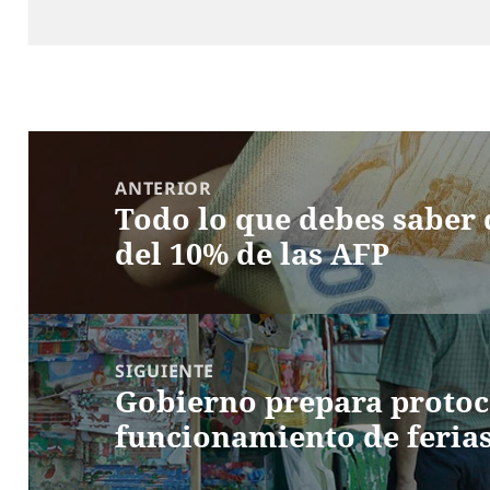
el
Navegación
de
ANTERIOR
Todo lo que debes saber 
entradas
Entrada
del 10% de las AFP
anterior:
SIGUIENTE
Gobierno prepara protoco
Entrada
funcionamiento de feria
siguiente: