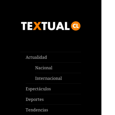
Las noticias que pasan aquí y
TEXTUAL
en todas partes
Actualidad
Nacional
Internacional
Espectáculos
Deportes
Tendencias