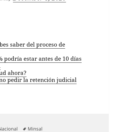
bes saber del proceso de
% podría estar antes de 10 días
l
tud ahora?
o pedir la retención judicial
Categorías
Etiquetas
Nacional
Minsal