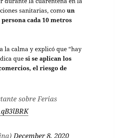
 durante la cuarentena en la
ciones sanitarias, como
un
 persona cada 10 metros
 a la calma y explicó que “hay
ndica que
si se aplican los
comercios, el riesgo de
ante sobre Ferias
DAqB3lBRK
ina)
December 8, 2020