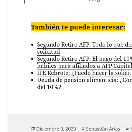
También te puede interesar:
Segundo Retiro AFP: Todo lo que de
solicitud
Segundo Retiro AFP: El pago del 10
hábiles para afiliados a AFP Capita
IFE Rebrote: ¿Puedo hacer la solici
Deuda de pensión alimenticia: ¿Cóm
del 10%?
Publicado
Autor
Diciembre 9, 2020
Sebastián Arias