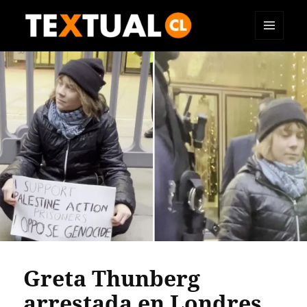
MENÚ
TEXTUAL
Y
WIDGETS
Greta Thunberg
arrestada en Londres