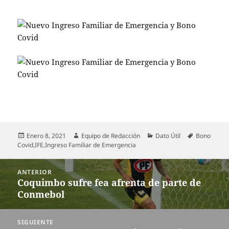
Publicado
Autor
Categorías
Etiquetas
Enero 8, 2021
Equipo de Redacción
Dato Útil
Bono
el
Covid
,
IFE
,
Ingreso Familiar de Emergencia
Navegación
ANTERIOR
de
Coquimbo sufre fea afrenta de parte de
Entrada
entradas
Conmebol
anterior:
SIGUIENTE