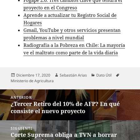
Fogape 2.0: Tres cambios clave que tendrá el
proyecto en el Congreso
Aprende a actualizar tu Registro Social de
Hogares
Gmail, YouTube y otros servicios presentan
problemas a nivel mundial
Radiografía a la Pobreza en Chile: La mayoría
ve el maltrato como parte de la vida diaria
Publicado
Autor
Categorías
Etiquetas
Diciembre 17, 2020
Sebastián Arias
Dato Útil
el
Ministerio de Agricultura
Navegación
ANTERIOR
de
¿Tercer Retiro del 10% de AFP? En qué
Entrada
entradas
consiste el nuevo proyecto
anterior:
SIGUIENTE
Corte Suprema obliga a TVN a borrar
Entrada