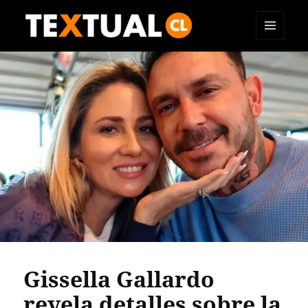
MENÚ
TEXTUAL
Y
WIDGETS
Gissella Gallardo
revela detalles sobre la