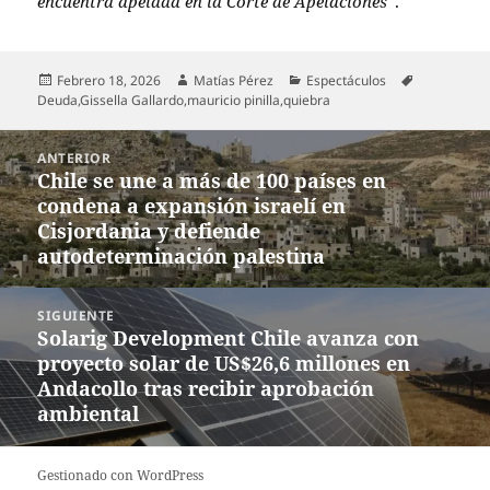
encuentra apelada en la Corte de Apelaciones”
.
Publicado
Autor
Categorías
Etiquetas
Febrero 18, 2026
Matías Pérez
Espectáculos
el
Deuda
,
Gissella Gallardo
,
mauricio pinilla
,
quiebra
Navegación
ANTERIOR
de
Chile se une a más de 100 países en
Entrada
entradas
condena a expansión israelí en
anterior:
Cisjordania y defiende
autodeterminación palestina
SIGUIENTE
Solarig Development Chile avanza con
Entrada
proyecto solar de US$26,6 millones en
siguiente:
Andacollo tras recibir aprobación
ambiental
Gestionado con WordPress