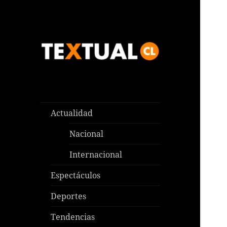
Las noticias que pasan aquí y
TEXTUAL
en todas partes
Actualidad
Nacional
Internacional
Espectáculos
Deportes
Tendencias