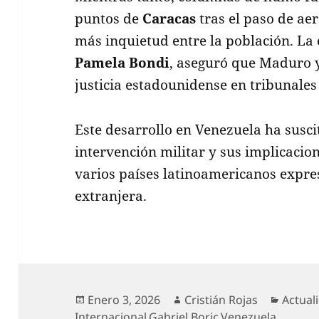
puntos de
Caracas
tras el paso de ae
más inquietud entre la población. La 
Pamela Bondi
, aseguró que Maduro y
justicia estadounidense en tribunales
Este desarrollo en Venezuela ha susc
intervención militar y sus implicacion
varios países latinoamericanos expre
extranjera.
Publicado
Autor
Catego
Enero 3, 2026
Cristián Rojas
Actual
el
Internacional
,
Gabriel Boric
,
Venezuela