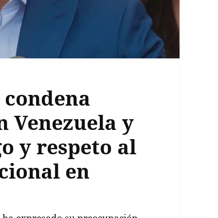
c condena
n Venezuela y
o y respeto al
cional en
, ha expresado su preocupación