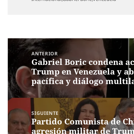
Navegación
de
ANTERIOR
Gabriel Boric condena ac
entradas
Entrada
Trump en Venezuela y ab
anterior:
pacífica y diálogo multil
SIGUIENTE
Partido Comunista de Ch
Entrada
agresión militar de Trum
siguiente: