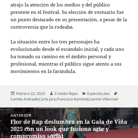
atrajo la atención de los medios y del público
presente en el festival. Su elección de vestuario fue
un punto destacado en su presentación, a pesar de la
controversia que la rodeaba.
La situación entre los tres personajes ha
evolucionado desde el escándalo inicial, y cada uno
ha tomado su camino en el ámbito personal y
profesional, mientras el público sigue atento a sus
movimientos en la farándula.
Publicado
Autor
Categorías
Etiquetas
Febrero 22, 2025
Cristián Rojas
Espectáculos
el
Camila Andrade
,
Carla Jara
,
Francisco Kaminski
,
Lennin Villarroel
Navegación
ANTERIOR
de
Flor de Rap deslumbra en la Gala de Viña
Entrada
entradas
2025 con un look que fusiona arte y
anterior:
compromiso social