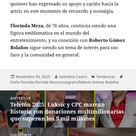
quienes han expresado su apoyo y cariño hacia la
actriz en este momento de recuerdo y nostalgia.
Florinda Meza
, de 76 años, continúa siendo una
figura emblemática en el mundo del
entretenimiento, y su conexión con
Roberto Gómez
Bolaños
sigue siendo un tema de interés para sus
fans y la comunidad en general.
Publicado
Autor
Categorías
Etique
Noviembre 30, 2025
Valentina Castro
Tendencias
el
Doña Florinda
,
Florinda Meza
,
instagram
,
Roberto Gómez Bolaños
Navegación
ANTERIOR
de
Teletón 2025: Luksic y CPC marcan
Entrada
entradas
historia con donaciones multimillonarias
anterior:
que superan los 5 mil millones
SIGUIENTE