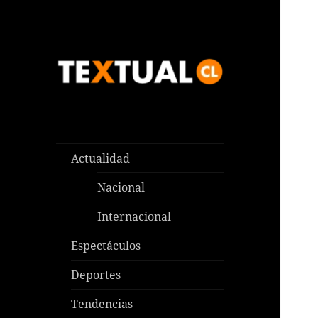
Las noticias que pasan aquí y
TEXTUAL
en todas partes
Actualidad
Nacional
Internacional
Espectáculos
Deportes
Tendencias