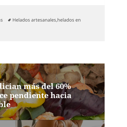
s
Etiquetas
as
Helados artesanales
,
helados en
dician más del 60%
nce pendiente hacia
ble