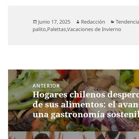
Publicado
Autor
Categoría
Junio 17, 2025
Redacción
Tendenci
el
palito
,
Palettas
,
Vacaciones de Invierno
Navegación
de
ANTERIOR
Hogares chilenos desper
entradas
Entrada
de sus alimentos: el ava
anterior:
una gastronomía sosteni