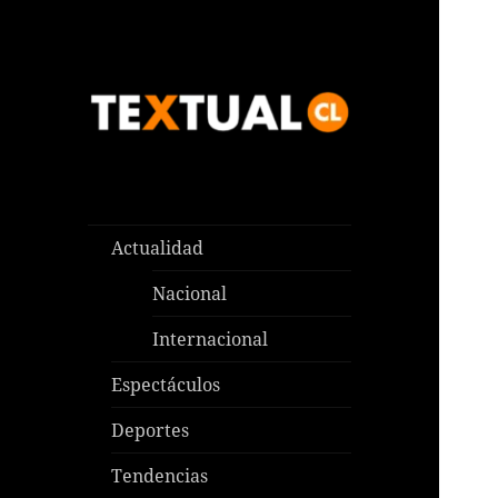
Las noticias que pasan aquí y
TEXTUAL
en todas partes
Actualidad
Nacional
Internacional
Espectáculos
Deportes
Tendencias