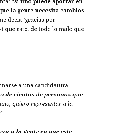
ta: “
si uno puede aportar en
que la gente necesita cambios
me decía ‘gracias por
sí que esto, de todo lo malo que
inarse a una candidatura
yo de cientos de personas que
cano, q
uiero representar a la
s”
.
za a la gente en que este