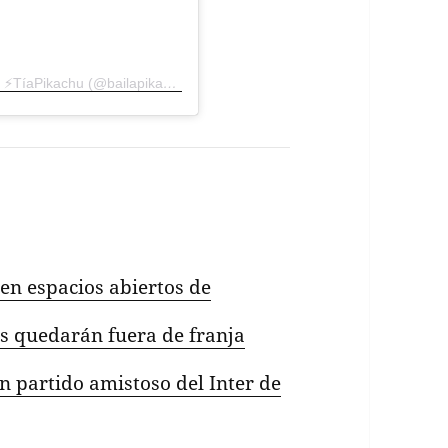
Una publicación compartida por Giovanna Grandon ⚡️TíaPikachu (@bailapikachu.oficial)
en espacios abiertos de
s quedarán fuera de franja
n partido amistoso del Inter de