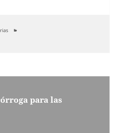
Categorías
rias
órroga para las