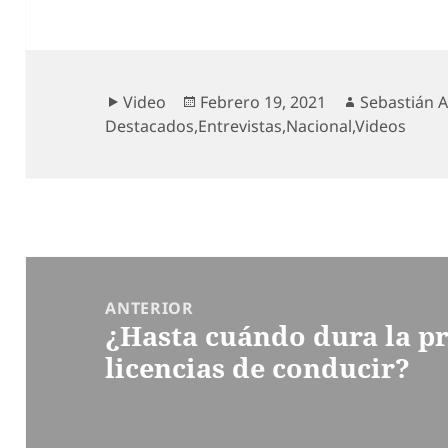
Formato
Publicado
Autor
Video
Febrero 19, 2021
Sebastián A
el
Destacados
,
Entrevistas
,
Nacional
,
Videos
Navegación
de
ANTERIOR
¿Hasta cuándo dura la pr
entradas
Entrada
licencias de conducir?
anterior: