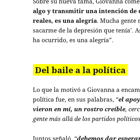
Sobre su nueva fama, Giovanna comen
algo y transmitir una intención de 
reales, es una alegría
. Mucha gente 
sacarme de la depresión que tenía’. A
ha ocurrido, es una alegría”.
Del baile a la política
Lo que la motivó a Giovanna a encam
política fue, en sus palabras,
“
el apo
vieron en mí, un rostro creíble
, cer
gente más allá de los partidos político
Juntos señaló,
“
debemos dar esperan