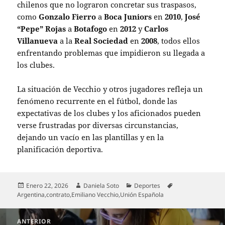
chilenos que no lograron concretar sus traspasos,
como
Gonzalo Fierro
a
Boca Juniors
en
2010
,
José
“Pepe” Rojas
a
Botafogo
en
2012
y
Carlos
Villanueva
a la
Real Sociedad
en
2008
, todos ellos
enfrentando problemas que impidieron su llegada a
los clubes.
La situación de Vecchio y otros jugadores refleja un
fenómeno recurrente en el fútbol, donde las
expectativas de los clubes y los aficionados pueden
verse frustradas por diversas circunstancias,
dejando un vacío en las plantillas y en la
planificación deportiva.
Publicado
Autor
Categorías
Etiquetas
Enero 22, 2026
Daniela Soto
Deportes
el
Argentina
,
contrato
,
Emiliano Vecchio
,
Unión Española
Navegación
ANTERIOR