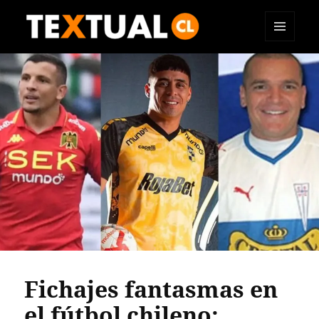
MENÚ
TEXTUAL
Y
WIDGETS
Fichajes fantasmas en
el fútbol chileno: