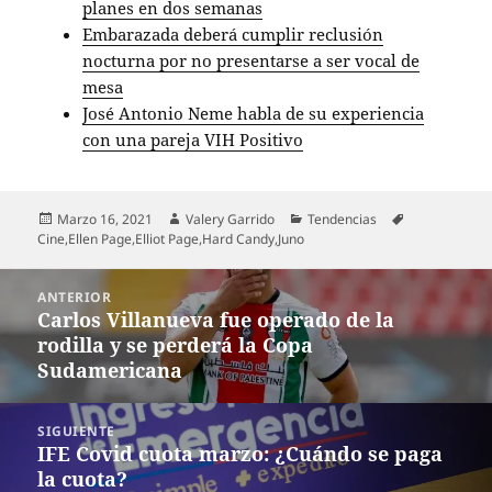
planes en dos semanas
Embarazada deberá cumplir reclusión
nocturna por no presentarse a ser vocal de
mesa
José Antonio Neme habla de su experiencia
con una pareja VIH Positivo
Publicado
Autor
Categorías
Etiquetas
Marzo 16, 2021
Valery Garrido
Tendencias
el
Cine
,
Ellen Page
,
Elliot Page
,
Hard Candy
,
Juno
Navegación
ANTERIOR
de
Carlos Villanueva fue operado de la
Entrada
entradas
rodilla y se perderá la Copa
anterior:
Sudamericana
SIGUIENTE
IFE Covid cuota marzo: ¿Cuándo se paga
Entrada
la cuota?
siguiente: