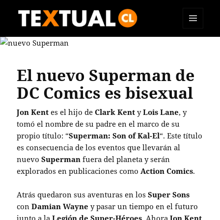
MENÚ
TEXTUAL
Y
WIDGETS
El nuevo Superman de
DC Comics es bisexual
Jon Kent
es el hijo de
Clark Kent
y
Lois Lane
, y
tomó el nombre de su padre en el marco de su
propio título: “
Superman: Son of Kal-El
“. Este título
es consecuencia de los eventos que llevarán al
nuevo
Superman
fuera del planeta y serán
explorados en publicaciones como
Action Comics
.
Atrás quedaron sus aventuras en los
Super Sons
con
Damian Wayne
y pasar un tiempo en el futuro
junto a la
Legión de Super-Héroes
. Ahora
Jon Kent