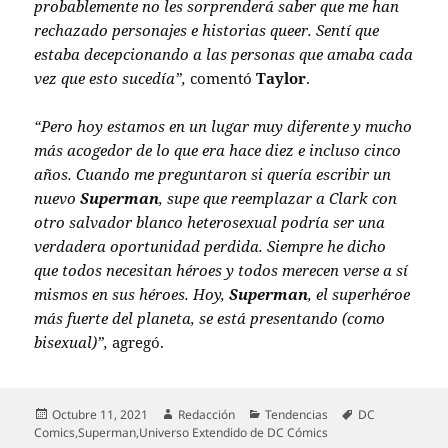
probablemente no les sorprenderá saber que me han
rechazado personajes e historias queer. Sentí que
estaba decepcionando a las personas que amaba cada
vez que esto sucedía”,
comentó
Taylor
.
“Pero hoy estamos en un lugar muy diferente y mucho
más acogedor de lo que era hace diez e incluso cinco
años. Cuando me preguntaron si quería escribir un
nuevo
Superman
, supe que reemplazar a Clark con
otro salvador blanco heterosexual podría ser una
verdadera oportunidad perdida. Siempre he dicho
que todos necesitan héroes y todos merecen verse a sí
mismos en sus héroes. Hoy,
Superman
, el superhéroe
más fuerte del planeta, se está presentando (como
bisexual)”,
agregó.
Publicado
Autor
Categorías
Etiquetas
Octubre 11, 2021
Redacción
Tendencias
DC
el
Comics
,
Superman
,
Universo Extendido de DC Cómics