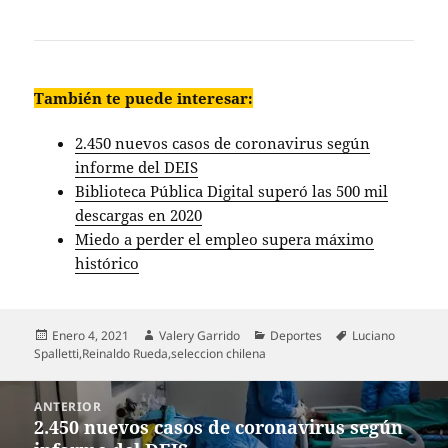
También te puede interesar:
2.450 nuevos casos de coronavirus según
informe del DEIS
Biblioteca Pública Digital superó las 500 mil
descargas en 2020
Miedo a perder el empleo supera máximo
histórico
Publicado
Autor
Categorías
Etiquetas
Enero 4, 2021
Valery Garrido
Deportes
Luciano
el
Spalletti
,
Reinaldo Rueda
,
seleccion chilena
Navegación
ANTERIOR
de
2.450 nuevos casos de coronavirus según
Entrada
entradas