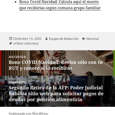
Bono Covid Navidad: Calcula aquí el monto
que recibirías según comuna grupo familiar
Publicado
Autor
Categorías
Diciembre 13, 2020
Equipo de Redacción
Nacional
el
Etiquetas
eclipse solar
,
nasa
Navegación
ANTERIOR
de
Bono COVID Navidad: Revisa sólo con tu
Entrada
entradas
RUT y conoce si lo recibirás
anterior:
SIGUIENTE
Segundo Retiro de la AFP: Poder Judicial
Entrada
habilita sitio web para solicitar pagos de
siguiente:
deudas por pensión alimenticia
Gestionado con WordPress