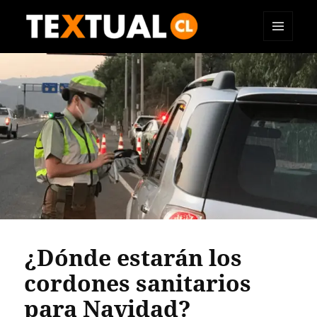
MENÚ
TEXTUAL
Y
WIDGETS
¿Dónde estarán los
cordones sanitarios
para Navidad?