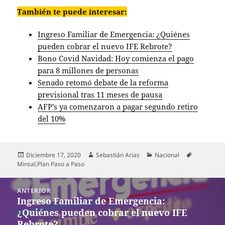
También te puede interesar:
Ingreso Familiar de Emergencia: ¿Quiénes
pueden cobrar el nuevo IFE Rebrote?
Bono Covid Navidad: Hoy comienza el pago
para 8 millones de personas
Senado retomó debate de la reforma
previsional tras 11 meses de pausa
AFP’s ya comenzaron a pagar segundo retiro
del 10%
Publicado
Autor
Categorías
Etiquetas
Diciembre 17, 2020
Sebastián Arias
Nacional
el
Minsal
,
Plan Paso a Paso
Navegación
ANTERIOR
de
Ingreso Familiar de Emergencia:
Entrada
entradas
¿Quiénes pueden cobrar el nuevo IFE
anterior:
Rebrote?