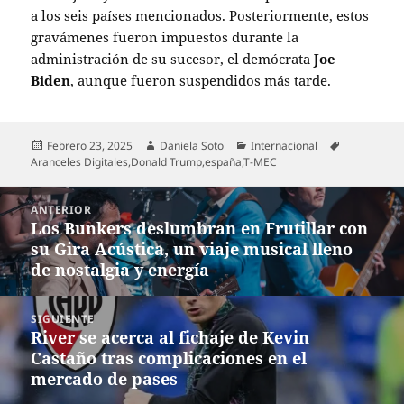
a los seis países mencionados. Posteriormente, estos
gravámenes fueron impuestos durante la
administración de su sucesor, el demócrata
Joe
Biden
, aunque fueron suspendidos más tarde.
Publicado
Autor
Categorías
Etiquetas
Febrero 23, 2025
Daniela Soto
Internacional
el
Aranceles Digitales
,
Donald Trump
,
españa
,
T-MEC
Navegación
ANTERIOR
de
Los Bunkers deslumbran en Frutillar con
Entrada
entradas
su Gira Acústica, un viaje musical lleno
anterior:
de nostalgia y energía
SIGUIENTE
River se acerca al fichaje de Kevin
Entrada
Castaño tras complicaciones en el
siguiente:
mercado de pases