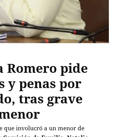
a Romero pide
 y penas por
do, tras grave
 menor
te que involucró a un menor de