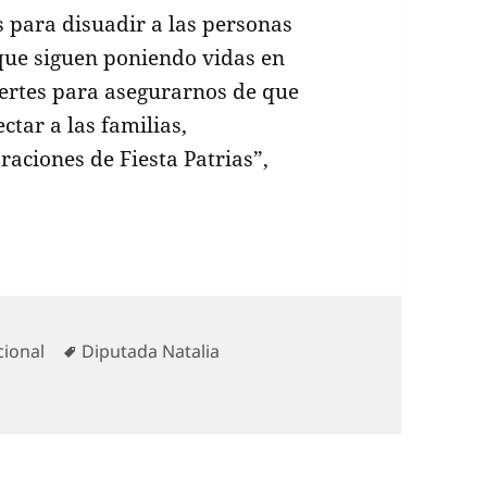
s para disuadir a las personas
 que siguen poniendo vidas en
ertes para asegurarnos de que
ctar a las familias,
aciones de Fiesta Patrias”,
egorías
Etiquetas
cional
Diputada Natalia