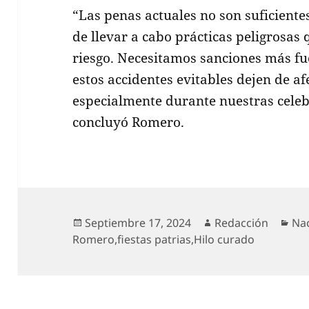
“Las penas actuales no son suficiente
de llevar a cabo prácticas peligrosas
riesgo. Necesitamos sanciones más fu
estos accidentes evitables dejen de afe
especialmente durante nuestras celebr
concluyó Romero.
Publicado
Autor
Cat
Septiembre 17, 2024
Redacción
Na
el
Romero
,
fiestas patrias
,
Hilo curado