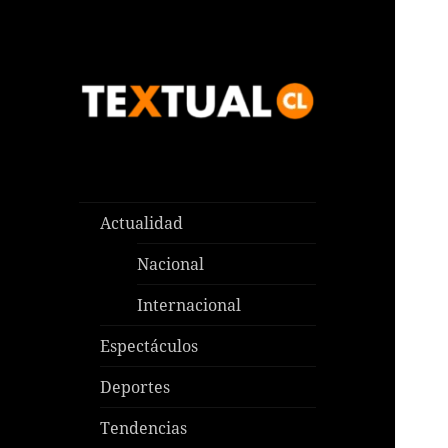
Las noticias que pasan aquí y
TEXTUAL
en todas partes
Actualidad
Nacional
Internacional
Espectáculos
Deportes
Tendencias