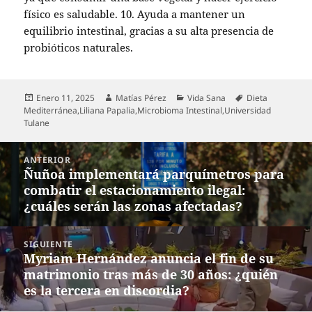
físico es saludable. 10. Ayuda a mantener un
equilibrio intestinal, gracias a su alta presencia de
probióticos naturales.
Publicado
Autor
Categorías
Etiquetas
Enero 11, 2025
Matías Pérez
Vida Sana
Dieta
el
Mediterránea
,
Liliana Papalia
,
Microbioma Intestinal
,
Universidad
Tulane
Navegación
ANTERIOR
de
Ñuñoa implementará parquímetros para
Entrada
entradas
combatir el estacionamiento ilegal:
anterior:
¿cuáles serán las zonas afectadas?
SIGUIENTE
Myriam Hernández anuncia el fin de su
Entrada
matrimonio tras más de 30 años: ¿quién
siguiente:
es la tercera en discordia?