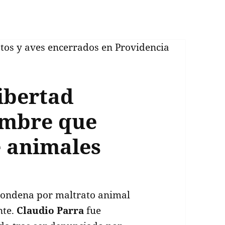
ibertad
ombre que
e animales
condena por maltrato animal
nte.
Claudio Parra
fue