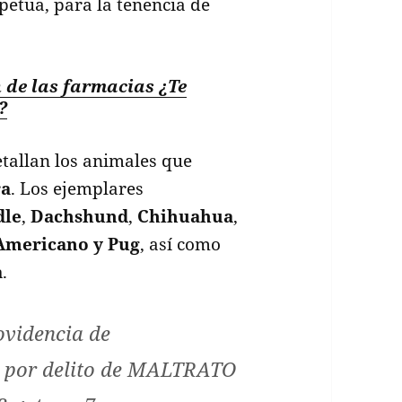
petua, para la tenencia de
 de las farmacias ¿Te
?
etallan los animales que
ra
. Los ejemplares
dle
,
Dachshund
,
Chihuahua
,
Americano y
Pug
, así como
a
.
ovidencia de
 por delito de MALTRATO