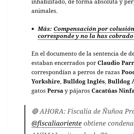
inhabilitado, de forma absoluta y per
animales.
Más:
Compensación por colusión
corresponde y no la has cobrado
En el documento de la sentencia de d
estaban encerrados por
Claudio Par
correspondían a perros de razas
Poo
Yorkshire
,
Bulldog Inglés
,
Bulldog 
gatos
Persa
y pájaros
Cacatúas Ninf
🔵 AHORA: Fiscalía de Ñuñoa Pr
@fiscaliaoriente
obtiene condena